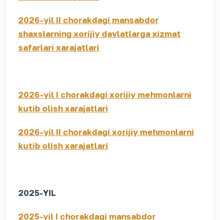
2026-yil II chorakdagi mansabdor
shaxslarning xorijiy davlatlarga xizmat
safarlari xarajatlari
2026-yil I chorakdagi xorijiy mehmonlarni
kutib olish xarajatlari
2026-yil II chorakdagi xorijiy mehmonlarni
kutib olish xarajatlari
2025-YIL
2025-yil I chorakdagi mansabdor