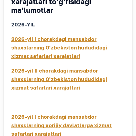
xarajatlari to‘g‘risidagi
maʼlumotlar
2026-YIL
2026-yil I chorakdagi mansabdor
shaxslarning O'zbekiston hududidagi
xizmat safarlari xarajatlari
2026-yil II chorakdagi mansabdor
shaxslarning O'zbekiston hududidagi
xizmat safarlari xarajatlari
2026-yil I chorakdagi mansabdor
shaxslarning xorijiy davlatlarga xizmat
safarlari xarajatlari