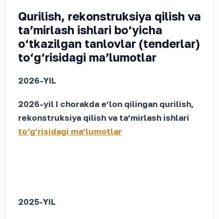
Qurilish, rekonstruksiya qilish va
taʼmirlash ishlari bo‘yicha
o‘tkazilgan tanlovlar (tenderlar)
to‘g‘risidagi maʼlumotlar
2026-YIL
2026-yil I chorakda eʼlon qilingan qurilish,
rekonstruksiya qilish va taʼmirlash ishlari
to‘g‘risidagi maʼlumotlar
2025-YIL