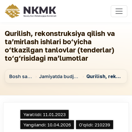
Qurilish, rekonstruksiya qilish va
taʼmirlash ishlari bo‘yicha
o‘tkazilgan tanlovlar (tenderlar)
to‘g‘risidagi maʼlumotlar
Bosh sahifa
Jamiyatda budjet jarayonlari to‘g‘risidagi maʼlumotlar
Qurilish, rekonstruksiya qilish va taʼmirlash ishlari bo‘yicha o‘tkazilgan tanlovlar (tenderlar) to‘g‘risidagi maʼlumotlar
Yaratildi:
11.01.2023
Yangilandi:
10.04.2026
O'qildi:
210239