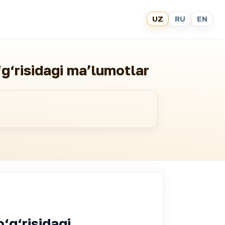
UZ
RU
EN
‘g‘risidagi maʼlumotlar
o‘g‘risidagi