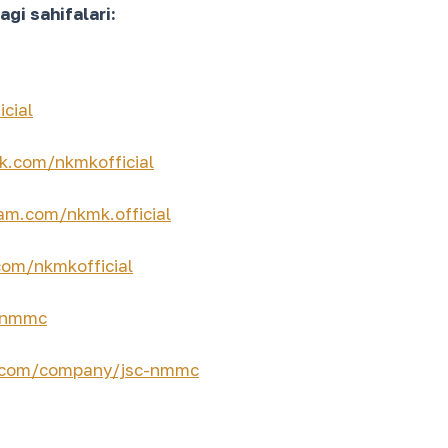
gi sahifalari:
cial
k.com/nkmkofficial
am.com/nkmk.official
om/nkmkofficial
c_nmmc
n.com/company/jsc-nmmc