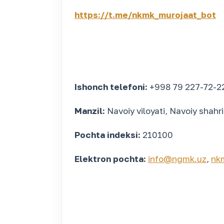
https://t.me/nkmk_murojaat_bot
Ishonch telefoni:
+998 79 227-72-2
Manzil:
Navoiy viloyati, Navoiy shahri
Pochta indeksi:
210100
Elektron pochta:
info@ngmk.uz
,
nk