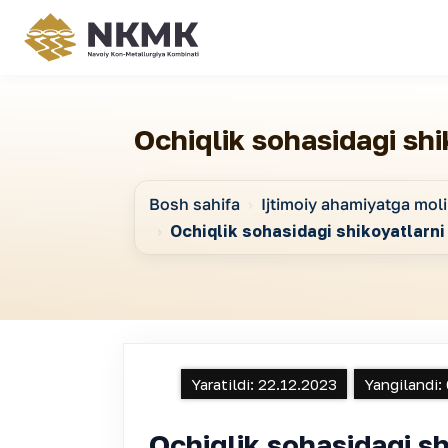
Ochiqlik sohasidagi shik
Bosh sahifa
Ijtimoiy ahamiyatga moli
Ochiqlik sohasidagi shikoyatlarni k
Yaratildi:
22.12.2023
Yangilandi:
Ochiqlik sohasidagi shi