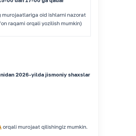
15-00 dan 17-00 ga qadar
 murojaatlariga oid ishlarni nazorat
fon raqami orqali yozilish mumkin)
onidan 2026-yilda jismoniy shaxslar
A
orqali murojaat qilishingiz mumkin.