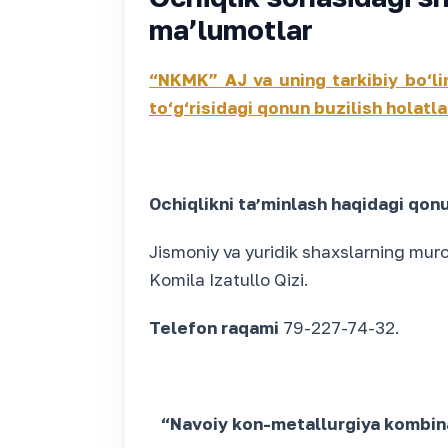
maʼlumotlar
“NKMK” AJ va uning tarkibiy bo‘lin
to‘g‘risidagi qonun buzilish holat
Ochiqlikni taʼminlash haqidagi qonu
Jismoniy va yuridik shaxslarning muro
Komila Izatullo Qizi.
Telefon raqami
79-227-74-32.
“Navoiy kon-metallurgiya kombinat