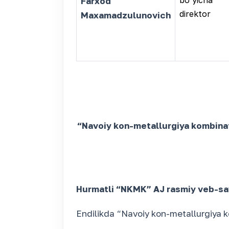
bo‘yicha
Farxod
direktor
Maxamadzulunovich
“Navoiy kon-metallurgiya kombinati
Hurmatli “NKMK” AJ rasmiy veb-say
Endilikda “Navoiy kon-metallurgiya k