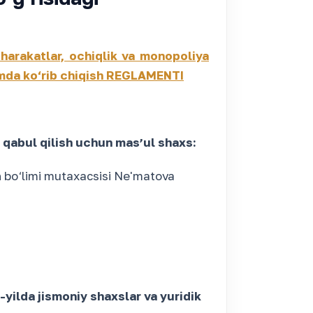
-harakatlar, ochiqlik va monopoliya
hamda ko‘rib chiqish REGLAMENTI
i qabul qilish uchun masʼul shaxs:
sh bo‘limi mutaxacsisi Ne'matova
yilda jismoniy shaxslar va yuridik