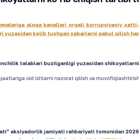
malariga aloqa kanallari orqali korrupsiyaviy xatti
lari yuzasidan kelib tushgan xabarlarni qabul qilish 
nchilik talablari buzilganligi yuzasidan shikoyatlarn
jaatlariga oid ishlarni nazorat qilish va muvofiqlashtiri
i” aksiyadorlik jamiyati rahbariyati tomonidan 2026-