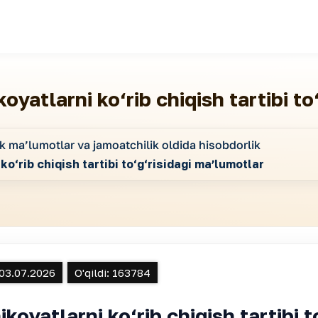
oyatlarni ko‘rib chiqish tartibi to
k maʼlumotlar va jamoatchilik oldida hisobdorlik
o‘rib chiqish tartibi to‘g‘risidagi maʼlumotlar
03.07.2026
O'qildi:
163784
koyatlarni ko‘rib chiqish tartibi t