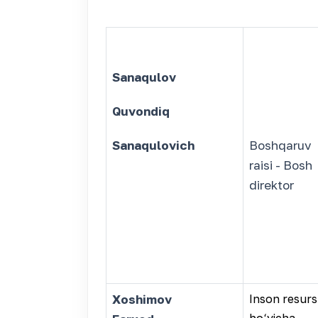
Sana
q
ulov
Q
uv
on
di
q
Sana
q
ulovich
Boshqaruv
raisi - Bosh
direktor
Xoshimov
Inson resurs