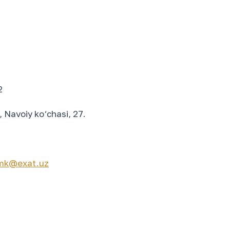
2
, Navoiy ko‘chasi, 27.
mk@exat.uz