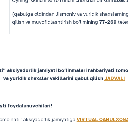
Oyning ikkinchi va to‘rtinchi chorshanba kuni
soat 
(qabulga oldindan Jismoniy va yuridik shaxslarning
qilish va muvofiqlashtirish bo‘limining
77-269
tele
” aksiyadorlik jamiyati bo‘linmalari rahbariyati tom
va yuridik shaxslar vakillarini qabul qilish
JADVALI
ti foydalanuvchilari!
ombinati” aksiyadorlik jamiyatiga
VIRTUAL QABULXON