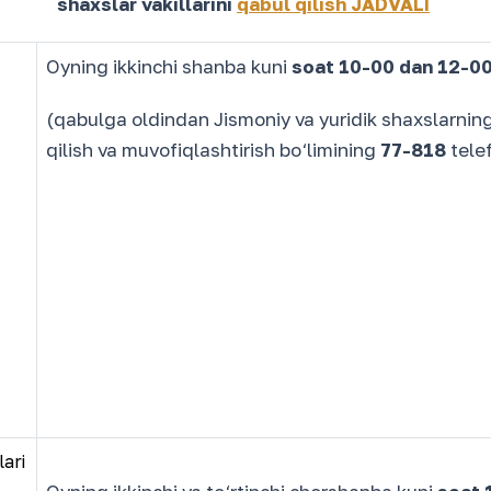
shaxslar vakillarini
qabul qilish JADVALI
Oyning ikkinchi shanba kuni
soat 10-00 dan 12-00
(qabulga oldindan Jismoniy va yuridik shaxslarning
qilish va muvofiqlashtirish bo‘limining
77-818
telef
lari