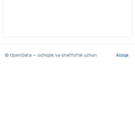
© OpenData — ochiqlik va shaffoflik uchun
Aloqa