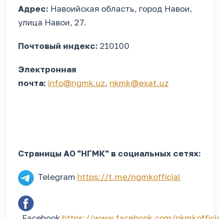
Адрес:
Навоийская область, город Навои,
улица Навои, 27.
Почтовый индекс:
210100
Электронная
почта:
info@ngmk.uz
,
nkmk@exat.uz
Страницы АО "НГМК" в социальных сетях:
Telegram
https://t.me/ngmkofficial
Facebook
https://www.facebook.com/nkmkoffici