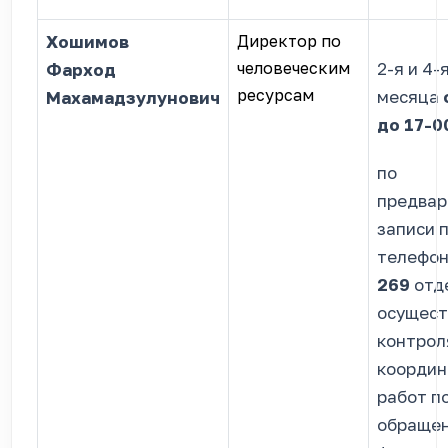
Хошимов
Директор по
человеческим
2-я и 4-
Фарход
ресурсам
месяца
Махамадзулунович
до 17-0
по
предвар
записи 
телефон
269
отд
осущес
контрол
координ
работ п
обраще