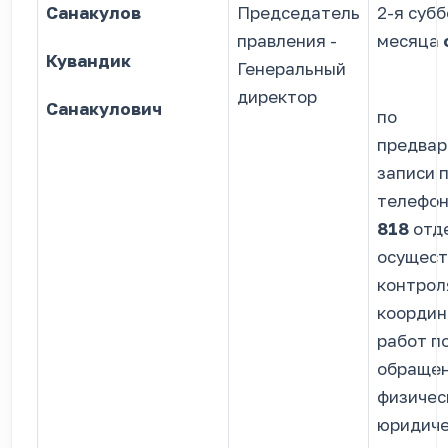
Санакулов
Председатель
2-я суб
правления -
месяца
Кувандик
Генеральный
директор
Санакулович
по
предвар
записи 
телефон
818
отд
осущес
контрол
координ
работ п
обраще
физичес
юридиче