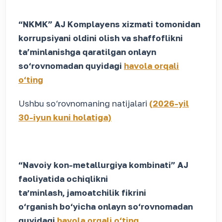
“NKMK” AJ Komplayens xizmati tomonidan
korrupsiyani oldini olish va shaffoflikni
ta’minlanishga qaratilgan onlayn
so‘rovnomadan quyidagi
havola orqali
o‘ting
Ushbu so‘rovnomaning natijalari
(2026-yil
30-iyun kuni holatiga)
“Navoiy kon-metallurgiya kombinati” AJ
faoliyatida ochiqlikni
taʼminlash, jamoatchilik fikrini
o‘rganish bo‘yicha onlayn so‘rovnomadan
quyidagi
havola orqali o‘ting