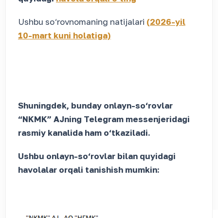
Ushbu so‘rovnomaning natijalari
(2026-yil
10-mart kuni holatiga)
Shuningdek, bunday onlayn-so‘rovlar
“NKMK” AJning Telegram messenjeridagi
rasmiy kanalida ham o‘tkaziladi.
Ushbu onlayn-so‘rovlar bilan quyidagi
havolalar orqali tanishish mumkin: