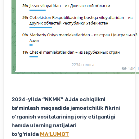
2024-yilda “NKMK” AJda ochiqlikni
taʼminlash maqsadida jamoatchilik fikrini
o‘rganish vositalarining joriy etilganligi
hamda ularning natijalari
to‘g‘risida
MAʼLUMOT