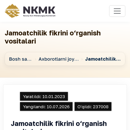
Jamoatchilik fikrini o‘rganish
vositalari
Bosh sahifa
Axborotlarni joylashtirish va elektron davlat xizmatlari ko‘rsatish
Jamoatchilik fikrini o‘rganish vositalari
Yaratildi:
10.01.2023
Yangilandi:
10.07.2026
O'qildi:
237008
Jamoatchilik fikrini o‘rganish