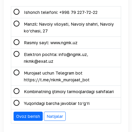
Ishonch telefoni: +998 79 227-72-22
Manzil: Navoiy viloyati, Navoiy shahri, Navoiy
ko‘chasi, 27
Rasmiy sayt: www.ngmk.uz
Elektron pochta: info@ngmk.uz,
nkmk@exat.uz
Murojaat uchun Telegram bot
https://t.me/nkmk_murojaat_bot
Kombinatning ijtimoiy tarmoqlardagi sahifalari
Yuqoridagi barcha javoblar to‘g‘ri
Ovoz berish
Natijalar