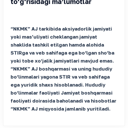
to‘g‘risidagi maʼlumotlar
“NKMK” AJ tarkibida aksiyadorlik jamiyati
yoki mas’uliyati cheklangan jamiyat
shaklida tashkil etilgan hamda alohida
STIRga va veb sahifaga ega bo‘lgan sho‘ba
yoki tobe xo‘jalik jamiyatlari mavjud emas.
“NKMK” AJ boshqarmasi va uning hududiy
bo‘linmalari yagona STIR va veb sahifaga
ega yuridik shaxs hisoblanadi. Hududiy
bo‘linmalar faoliyati Jamiyat boshqarmasi
faoliyati doirasida baholanadi va hisobotlar
“NKMK” AJ miqyosida jamlanib yuritiladi.