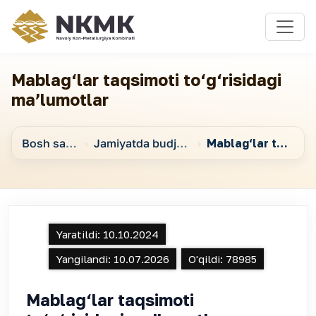
Mablag‘lar taqsimoti to‘g‘risidagi
maʼlumotlar
Bosh sahifa
Jamiyatda budjet jarayonlari to‘g‘risidagi maʼlumotlar
Mablag‘lar taqsimoti to‘g‘risidagi maʼlumotlar
Yaratildi:
10.10.2024
Yangilandi:
10.07.2026
O'qildi:
78985
Mablag‘lar taqsimoti