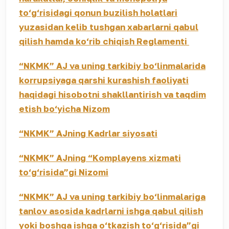
to‘g‘risidagi qonun buzilish holatlari
yuzasidan kelib tushgan xabarlarni qabul
qilish hamda ko‘rib chiqish Reglamenti
“NKMK” AJ va uning tarkibiy bo‘linmalarida
korrupsiyaga qarshi kurashish faoliyati
haqidagi hisobotni shakllantirish va taqdim
etish bo‘yicha Nizom
“NKMK” AJning Kadrlar siyosati
“NKMK” AJning “Komplayens xizmati
to‘g‘risida”gi Nizomi
“NKMK” AJ va uning tarkibiy bo‘linmalariga
tanlov asosida kadrlarni ishga qabul qilish
yoki boshqa ishga o‘tkazish to‘g‘risida”gi