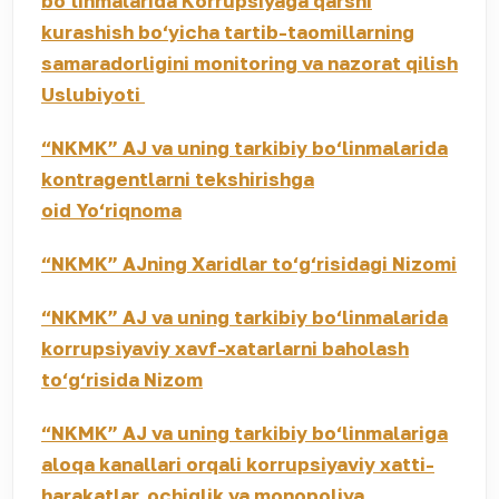
bo‘linmalarida Korrupsiyaga qarshi
kurashish bo‘yicha tartib-taomillarning
samaradorligini monitoring va nazorat qilish
Uslubiyoti
“NKMK” AJ va uning tarkibiy bo‘linmalarida
kontragentlarni tekshirishga
oid Yo‘riqnoma
“NKMK” AJning Xaridlar to‘g‘risidagi Nizomi
“NKMK” AJ va uning tarkibiy bo‘linmalarida
korrupsiyaviy xavf-xatarlarni baholash
to‘g‘risida Nizom
“NKMK” AJ va uning tarkibiy bo‘linmalariga
aloqa kanallari orqali korrupsiyaviy xatti-
harakatlar, ochiqlik va monopoliya