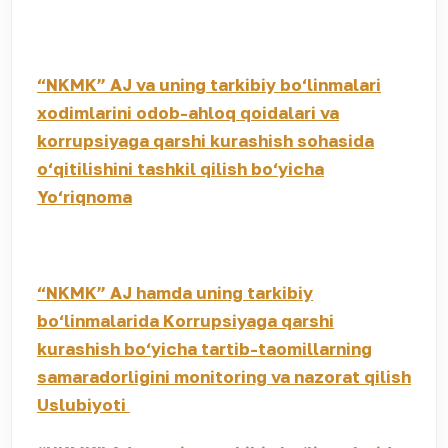
“NKMK” AJ va uning tarkibiy bo‘linmalari
xodimlarini odob-ahloq qoidalari va
korrupsiyaga qarshi kurashish sohasida
o‘qitilishini tashkil qilish bo‘yicha
Yo‘riqnoma
“NKMK” AJ hamda uning tarkibiy
bo‘linmalarida Korrupsiyaga qarshi
kurashish bo‘yicha tartib-taomillarning
samaradorligini monitoring va nazorat qilish
Uslubiyoti