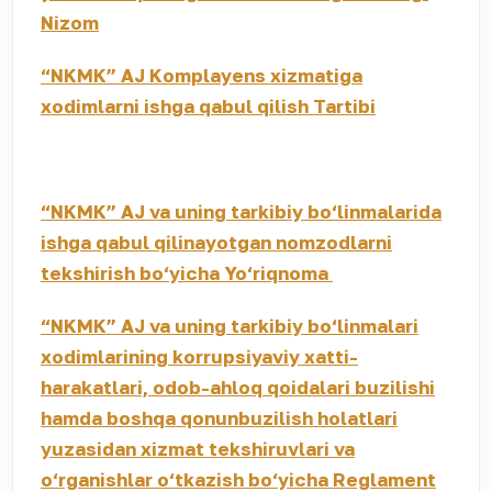
Nizom
“NKMK” AJ Komplayens xizmatiga
xodimlarni ishga qabul qilish
Tartibi
“NKMK” AJ va uning tarkibiy bo‘linmalarida
ishga qabul qilinayotgan nomzodlarni
tekshirish bo‘yicha Yo‘riqnoma
“NKMK” AJ va uning tarkibiy bo‘linmalari
xodimlarining korrupsiyaviy xatti-
harakatlari, odob-ahloq qoidalari buzilishi
hamda boshqa qonunbuzilish holatlari
yuzasidan xizmat tekshiruvlari va
o‘rganishlar o‘tkazish bo‘yicha Reglament