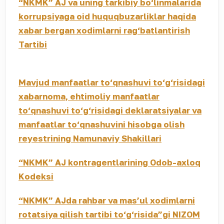
“NKMK” AJ va uning tarkibiy bo‘linmalarida
korrupsiyaga oid huquqbuzarliklar haqida
xabar bergan xodimlarni rag‘batlantirish
Tartibi
Mavjud manfaatlar to‘qnashuvi to‘g‘risidagi
xabarnoma, ehtimoliy manfaatlar
to‘qnashuvi to‘g‘risidagi deklaratsiyalar va
manfaatlar to‘qnashuvini hisobga olish
reyestrining Namunaviy Shakillari
“NKMK” AJ kontragentlarining Odob-axloq
Kodeksi
“NKMK” AJda rahbar va mas’ul xodimlarni
rotatsiya qilish tartibi to‘g‘risida”gi NIZOM