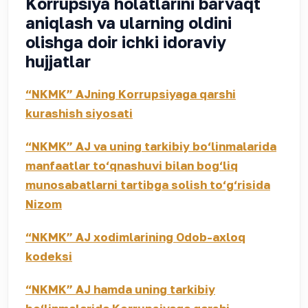
Korrupsiya holatlarini barvaqt
aniqlash va ularning oldini
olishga doir ichki idoraviy
hujjatlar
“NKMK” AJning Korrupsiyaga qarshi
kurashish siyosati
“NKMK” AJ va uning tarkibiy bo‘linmalarida
manfaatlar to‘qnashuvi bilan bog‘liq
munosabatlarni tartibga solish to‘g‘risida
Nizom
“NKMK” AJ xodimlarining Odob-axloq
kodeksi
“NKMK” AJ hamda uning tarkibiy