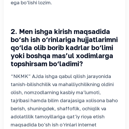
ega bo‘lishi lozim.
2. Men ishga kirish maqsadida
bo‘sh ish o‘rinlariga hujjatlarimni
qo‘lda olib borib kadrlar bo‘limi
yoki boshqa mas’ul xodimlarga
topshirsam bo‘ladimi?
“NKMK” AJda ishga qabul qilish jarayonida
tanish-bilishchilik va mahalliychilikning oldini
olish, nomzodlarning kasbiy ma’lumoti,
tajribasi hamda bilim darajasiga xolisona baho
berish, shuningdek, shaffoflik, ochiqlik va
adolatlilik tamoyillariga qat’iy rioya etish
maqsadida bo‘sh ish o‘rinlari internet