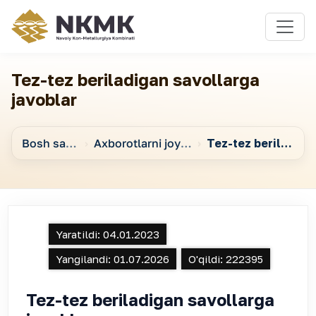
Tez-tez beriladigan savollarga
javoblar
Bosh sahifa
Axborotlarni joylashtirish va elektron davlat xizmatlari ko‘rsatish
Tez-tez beriladigan savollarga javoblar
Yaratildi:
04.01.2023
Yangilandi:
01.07.2026
O'qildi:
222395
Tez-tez beriladigan savollarga