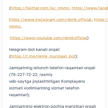
(
https://twitter.com/jsc_nmmc
,
https://www.face
https://www.instagram.com/nkmk.official
,
https:
nmmc
,
https://www.youtube.com/nkmkofficial
)
telegram-bot kanali orqali
(
https://t.me/nkmk_murojaat_bot
);
Jamiyatning ishonch telefon raqamlari orqali
(79-227-72-22, rasmiy
veb-saytga joylashtirilgan Komplayens
xizmati xodimlarining xizmat telefon
raqamlari);
Jamiyatning elektron pochta manzillari orqali