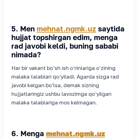
5. Men
mehnat.ngmk.uz
saytida
hujjat topshirgan edim, menga
rad javobi keldi, buning sababi
nimada?
Har bir vakant bo‘sh ish o‘rinlariga o‘zining
malaka talablari qo‘yiladi. Agarda sizga rad
javobi kelgan bo‘lsa, demak sizning
hujjatlaringiz ushbu lavozimga qo‘yilgan
malaka talablariga mos kelmagan.
6. Menga
mehnat.ngmk.uz