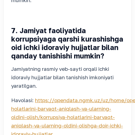
mumkin.
7. Jamiyat faoliyatida
korrupsiyaga qarshi kurashishga
oid ichki idoraviy hujjatlar bilan
qanday tanishishi mumkin?
Jamiyatning rasmiy veb-sayti orqali ichki
idoraviy hujjatlar bilan tanishish imkoniyati
yaratilgan.
Havolasi:
https://opendata.ngmk.uz/uz/home/ope
holatlarini-barvaqt-aniqlash-va-ularning-
oldini-olish/korrupsiya-holatlarini-barvaqt-
aniqlash-va-ularning-oldini-olishga-doir-ichki-
idoraviy-hujjatlar