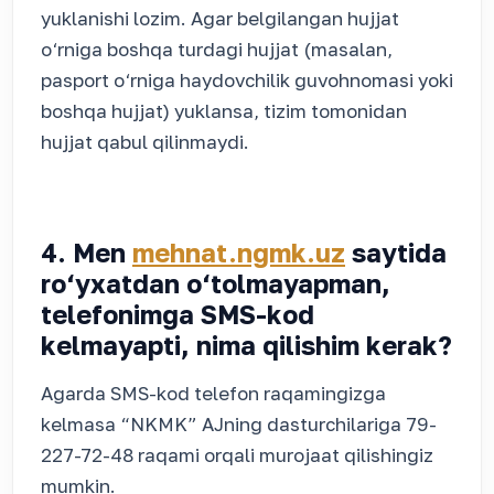
yuklanishi lozim. Agar belgilangan hujjat
o‘rniga boshqa turdagi hujjat (masalan,
pasport o‘rniga haydovchilik guvohnomasi yoki
boshqa hujjat) yuklansa, tizim tomonidan
hujjat qabul qilinmaydi.
4. Men
mehnat.ngmk.uz
saytida
ro‘yxatdan o‘tolmayapman,
telefonimga SMS-kod
kelmayapti, nima qilishim kerak?
Agarda SMS-kod telefon raqamingizga
kelmasa “NKMK” AJning dasturchilariga 79-
227-72-48 raqami orqali murojaat qilishingiz
mumkin.