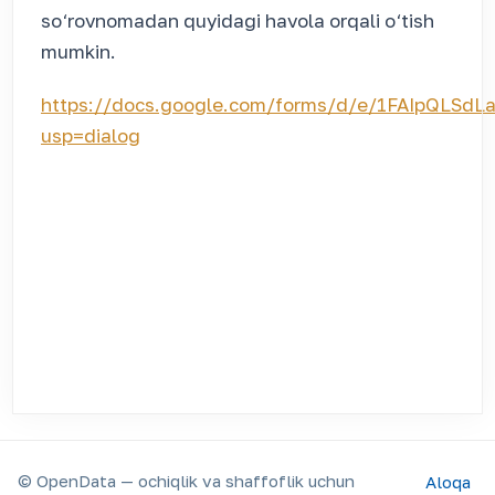
so‘rovnomadan quyidagi havola orqali o‘tish
mumkin.
https://docs.google.com/forms/d/e/1FAIpQL
usp=dialog
© OpenData — ochiqlik va shaffoflik uchun
Aloqa