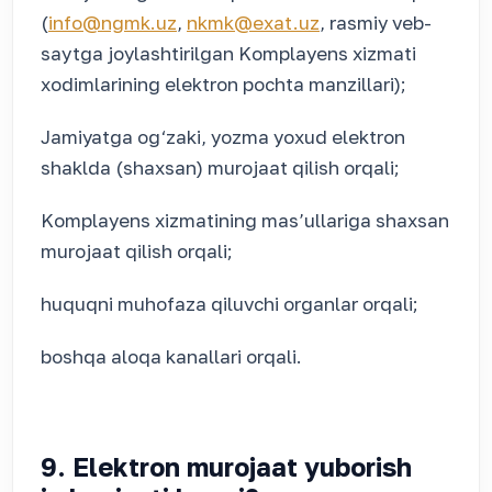
(
info@ngmk.uz
,
nkmk@exat.uz
, rasmiy veb-
saytga joylashtirilgan Komplayens xizmati
xodimlarining elektron pochta manzillari);
Jamiyatga og‘zaki, yozma yoxud elektron
shaklda (shaxsan) murojaat qilish orqali;
Komplayens xizmatining mas’ullariga shaxsan
murojaat qilish orqali;
huquqni muhofaza qiluvchi organlar orqali;
boshqa aloqa kanallari orqali.
9. Elektron murojaat yuborish