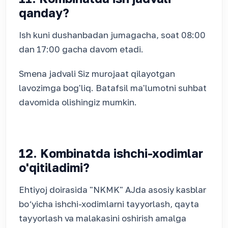
qanday?
Ish kuni dushanbadan jumagacha, soat 08:00
dan 17:00 gacha davom etadi.
Smena jadvali Siz murojaat qilayotgan
lavozimga bog'liq. Batafsil ma'lumotni suhbat
davomida olishingiz mumkin.
12. Kombinatda ishchi-xodimlar
o'qitiladimi?
Ehtiyoj doirasida "NKMK" AJda asosiy kasblar
bo‘yicha ishchi-xodimlarni tayyorlash, qayta
tayyorlash va malakasini oshirish amalga