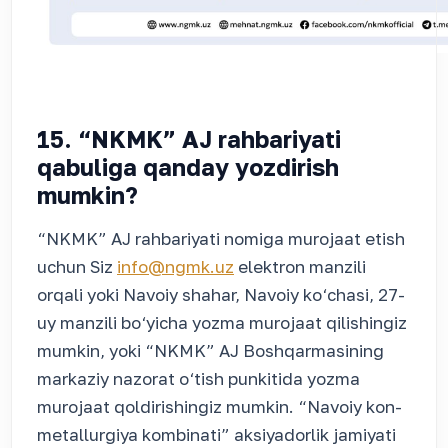
15. “NKMK” AJ rahbariyati
qabuliga qanday yozdirish
mumkin?
“NKMK” AJ rahbariyati nomiga murojaat etish
uchun Siz
info@ngmk.uz
elektron manzili
orqali yoki Navoiy shahar, Navoiy ko‘chasi, 27-
uy manzili bo‘yicha yozma murojaat qilishingiz
mumkin, yoki “NKMK” AJ Boshqarmasining
markaziy nazorat o‘tish punkitida yozma
murojaat qoldirishingiz mumkin. “Navoiy kon-
metallurgiya kombinati” aksiyadorlik jamiyati