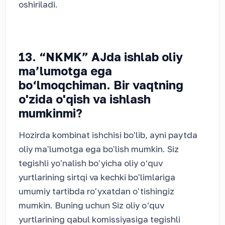
oshiriladi.
13. “NKMK” AJda ishlab oliy
ma’lumotga ega
bo‘lmoqchiman. Bir vaqtning
o'zida o'qish va ishlash
mumkinmi?
Hozirda kombinat ishchisi bo'lib, ayni paytda
oliy ma'lumotga ega bo'lish mumkin. Siz
tegishli yo'nalish bo'yicha oliy o‘quv
yurtlarining sirtqi va kechki bo'limlariga
umumiy tartibda ro'yxatdan o'tishingiz
mumkin. Buning uchun Siz oliy o‘quv
yurtlarining qabul komissiyasiga tegishli