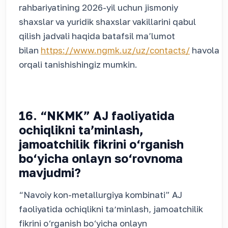
rahbariyatining 2026-yil uchun jismoniy
shaxslar va yuridik shaxslar vakillarini qabul
qilish jadvali haqida batafsil ma’lumot
bilan
https://www.ngmk.uz/uz/contacts/
havola
orqali tanishishingiz mumkin.
16. “NKMK” AJ faoliyatida
ochiqlikni taʼminlash,
jamoatchilik fikrini o‘rganish
bo‘yicha onlayn so‘rovnoma
mavjudmi?
“Navoiy kon-metallurgiya kombinati” AJ
faoliyatida ochiqlikni taʼminlash, jamoatchilik
fikrini o‘rganish bo‘yicha onlayn