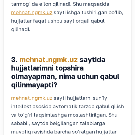
tarmog‘ida e’lon qilinadi. Shu maqsadda
mehnat.ngmk.uz
sayti ishga tushirilgan bo‘lib,
hujjatlar faqat ushbu sayt orqali qabul
qilinadi.
3.
mehnat.ngmk.uz
saytida
hujjatlarimni topshira
olmayapman, nima uchun qabul
qilinmayapti?
mehnat.ngmk.uz
sayti hujjatlarni sun’iy
intellekt asosida avtomatik tarzda qabul qilish
va to‘g‘ri taqsimlashga moslashtirilgan. Shu
sababli, saytda belgilangan talablarga
muvofiq ravishda barcha so‘ralgan hujjatlar