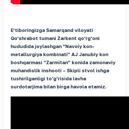
Eʼtiboringizga Samarqand viloyati
Qo‘shrabot tumani Zarkent qo‘rg‘oni
hududida joylashgan “Navoiy kon-
metallurgiya kombinati” AJ Janubiy kon
boshqarmasi “Zarmitan” konida zamonaviy
muhandislik inshooti – Skipli stvol ishga
tushirilganligi to‘g‘risida lavha
surdotarjima bilan birga havola etamiz.