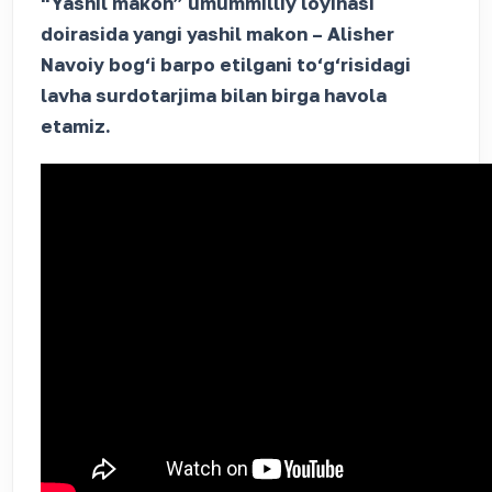
“Yashil makon” umummilliy loyihasi
doirasida yangi yashil makon – Alisher
Navoiy bog‘i barpo etilgani to‘g‘risidagi
lavha surdotarjima bilan birga havola
etamiz.