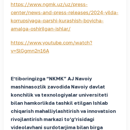
https://www.ngmk.uz/uz/press-
center/news-and-press-releases/2024-yilda-
korrupsiyaga-qarshi-kurashish-boyicha-
amalga-oshirilgan-ishlar/
https://www.youtube.com/watch?
v=SlGgmn2n16A
Eʼtiboringizga “NKMK” AJ Navoiy
mashinasozlik zavodida Navoiy davlat
konchilik va texnologiyalar universiteti
bilan hamkorlikda tashkil etilgan Ishlab
chiqarish mahalliylashtirish va innovatsion
rivojlantirish markazi to‘g‘risidagi
videolavhani surdotarjima bilan birga