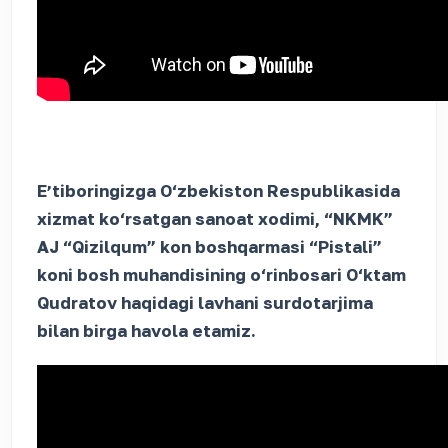
Eʼtiboringizga O‘zbekiston Respublikasida
xizmat ko‘rsatgan sanoat xodimi, “NKMK”
AJ “Qizilqum” kon boshqarmasi “Pistali”
koni bosh muhandisining o‘rinbosari O‘ktam
Qudratov haqidagi lavhani surdotarjima
bilan birga havola etamiz.