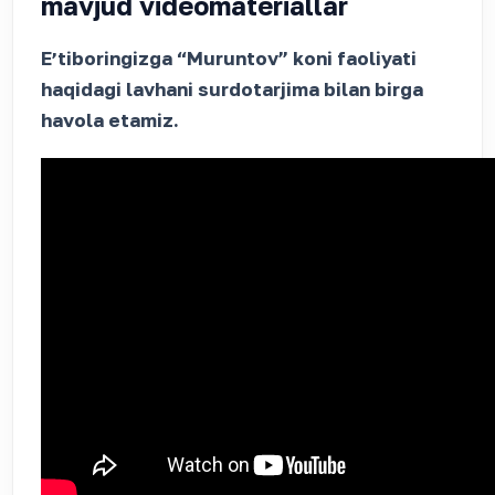
mavjud videomateriallar
Eʼtiboringizga “Muruntov” koni faoliyati
haqidagi lavhani surdotarjima bilan birga
havola etamiz.