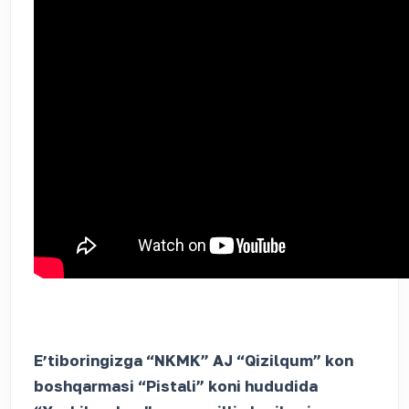
Eʼtiboringizga “NKMK” AJ “Qizilqum” kon
boshqarmasi “Pistali” koni hududida