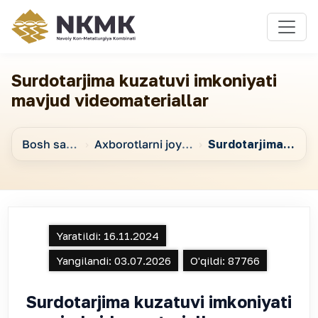
Surdotarjima kuzatuvi imkoniyati
mavjud videomateriallar
Bosh sahifa
Axborotlarni joylashtirish va elektron davlat xizmatlari ko‘rsatish
Surdotarjima kuzatuvi imkoniyati mavjud videomateriallar
Yaratildi:
16.11.2024
Yangilandi:
03.07.2026
O'qildi:
87766
Surdotarjima kuzatuvi imkoniyati