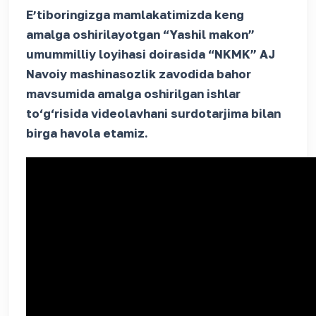
Eʼtiboringizga mamlakatimizda keng
amalga oshirilayotgan “Yashil makon”
umummilliy loyihasi doirasida “NKMK” AJ
Navoiy mashinasozlik zavodida bahor
mavsumida amalga oshirilgan ishlar
to‘g‘risida videolavhani surdotarjima bilan
birga havola etamiz.