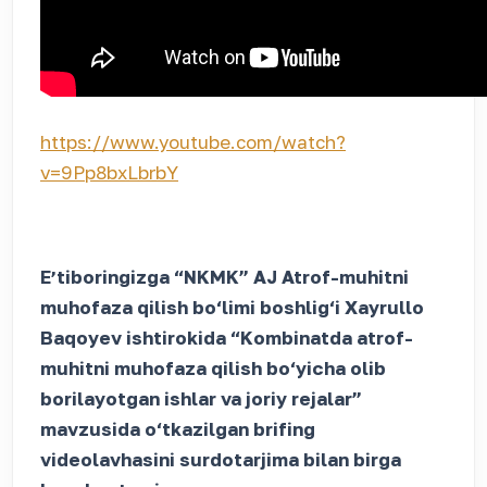
https://www.youtube.com/watch?
v=9Pp8bxLbrbY
Eʼtiboringizga “NKMK” AJ Atrof-muhitni
muhofaza qilish bo‘limi boshlig‘i Xayrullo
Baqoyev ishtirokida “Kombinatda atrof-
muhitni muhofaza qilish bo‘yicha olib
borilayotgan ishlar va joriy rejalar”
mavzusida o‘tkazilgan brifing
videolavhasini surdotarjima bilan birga