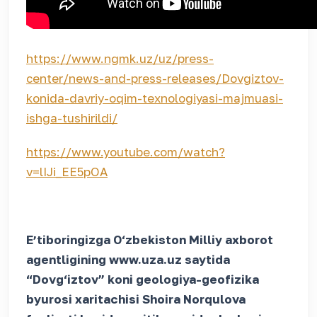
https://www.ngmk.uz/uz/press-
center/news-and-press-releases/Dovgiztov-
konida-davriy-oqim-texnologiyasi-majmuasi-
ishga-tushirildi/
https://www.youtube.com/watch?
v=lIJi_EE5pOA
Eʼtiboringizga O‘zbekiston Milliy axborot
agentligining www.uza.uz saytida
“Dovg‘iztov” koni geologiya-geofizika
byurosi xaritachisi Shoira Norqulova