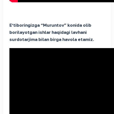
Eʼtiboringizga “Muruntov” konida olib
borilayotgan ishlar haqidagi lavhani
surdotarjima bilan birga havola etamiz.