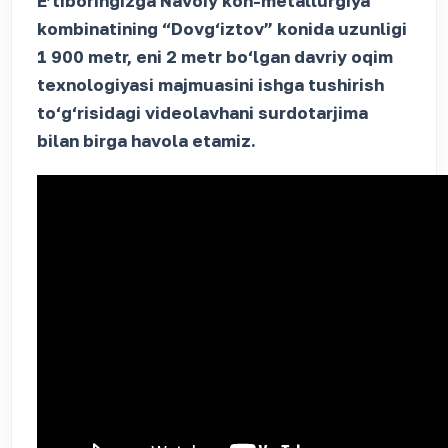
Eʼtiboringizga Navoiy kon-metallurgiya
kombinatining “Dovg‘iztov” konida uzunligi
1 900 metr, eni 2 metr bo‘lgan davriy oqim
texnologiyasi majmuasini ishga tushirish
to‘g‘risidagi videolavhani surdotarjima
bilan birga havola etamiz.