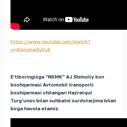
https://www.youtube.com/watch?
v=4Qmshw6v0v8
Eʼtiboringizga “NKMK” AJ Shimoliy kon
boshqarmasi Avtomobil transporti
boshqarmasi chilangari Hazratqul
Turg‘unov bilan suhbatni surdotarjima bilan
birga havola etamiz.