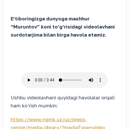
Eʼtiboringizga dunyoga mashhur
“Muruntov” koni to‘g‘risidagi videolavhani
surdotarjima bilan birga havola etamiz.
Ushbu videolavhani quyidagi havolalar orqali
ham ko‘rish mumkin:
https://www.ngmk.uz/uz/press-
center/media-library/?mediaType=video