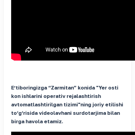
Eʼtiboringizga “Zarmitan” konida "Yer osti
kon ishlarini operativ rejalashtirish
avtomatlashtirilgan tizimi"ning joriy etilishi
to‘g‘risida videolavhani surdotarjima bilan
birga havola etamiz.