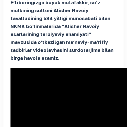
Eʼtiboringizga buyuk mutafakkir, so‘z
mulkining sultoni Alisher Navoiy
tavalludining 584 yilligi munosabati bilan
NKMK bo‘linmalarida “Alisher Navoiy
asarlarining tarbiyaviy ahamiyati”
mavzusida o‘tkazilgan ma‘naviy-ma‘rifiy
tadbirlar videolavhasini surdotarjima bilan
birga havola etamiz.