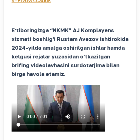
v=FiVuw4cSbuk
Eʼtiboringizga “NKMK” AJ Komplayens
xizmati boshlig‘i Rustam Avezov ishtirokida
2024-yilda amalga oshirilgan ishlar hamda
kelgusi rejalar yuzasidan o‘tkazilgan
brifing videolavhasini surdotarjima bilan
birga havola etamiz.