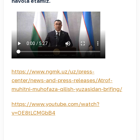
havola etamiz.
https://www.ngmk.uz/uz/press-
center/news-and-press-releases/Atrof-
muhitni-muhofaza-qilish-yuzasidan-brifing/
https://www.youtube.com/watch?
v=OE8tLCMGbB4