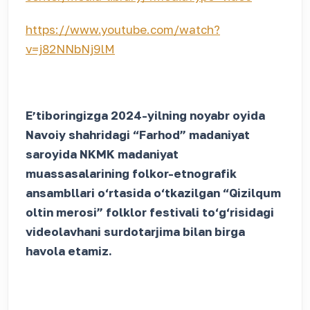
https://www.youtube.com/watch?
v=j82NNbNj9lM
Eʼtiboringizga 2024-yilning noyabr oyida
Navoiy shahridagi “Farhod” madaniyat
saroyida NKMK madaniyat
muassasalarining folkor-etnografik
ansambllari o‘rtasida o‘tkazilgan “Qizilqum
oltin merosi” folklor festivali to‘g‘risidagi
videolavhani surdotarjima bilan birga
havola etamiz.