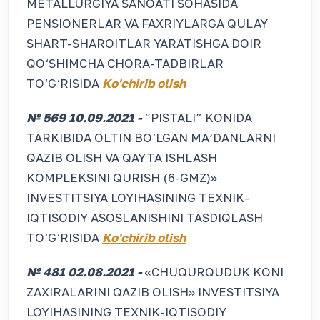
METALLURGIYA SANOATI SOHASIDA
PENSIONERLAR VA FAXRIYLARGA QULAY
SHART-SHAROITLAR YARATISHGA DOIR
QO‘SHIMCHA CHORA-TADBIRLAR
TO‘G‘RISIDA
Ko'chirib olish
№ 569 10.09.2021 -
“PISTALI” KONIDA
TARKIBIDA OLTIN BO‘LGAN MAʼDANLARNI
QAZIB OLISH VA QAYTA ISHLASH
KOMPLEKSINI QURISH (6-GMZ)»
INVESTITSIYA LOYIHASINING TEXNIK-
IQTISODIY ASOSLANISHINI TASDIQLASH
TO‘G‘RISIDA
Ko'chirib olish
№ 481 02.08.2021 -
«CHUQURQUDUK KONI
ZAXIRALARINI QAZIB OLISH» INVESTITSIYA
LOYIHASINING TEXNIK-IQTISODIY