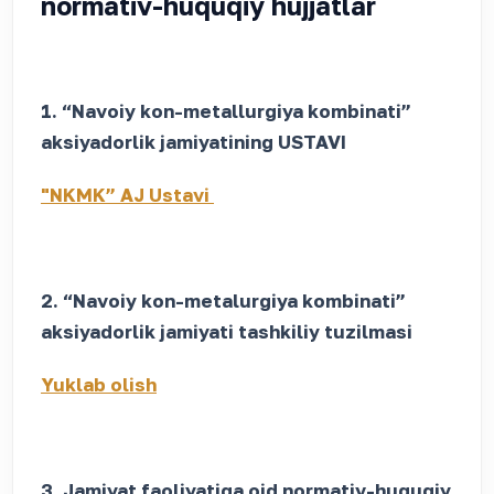
normativ-huquqiy hujjatlar
1. “Navoiy kon-metallurgiya kombinati”
aksiyadorlik jamiyatining USTAVI
"NKMK” AJ Ustavi
2. “Navoiy kon-metalurgiya kombinati”
aksiyadorlik jamiyati
tashkiliy tuzilmasi
Yuklab olish
3. Jamiyat faoliyatiga oid normativ-huquqiy