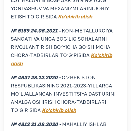
LOYIHALARINI BOSHQARISHNING YANGI
YONDASHUV VA MEXANIZMLARINI JORIY
ETISH TO‘G‘RISIDA
Ko'chirib olish
№ 5159 24.06.2021 -
KON-METALLURGIYA
SANOATI VA UNGA BOG‘LIQ SOHALARNI
RIVOJLANTIRISH BO‘YICHA QO‘SHIMCHA
CHORA-TADBIRLAR TO‘G‘RISIDA
Ko'chirib
olish
№ 4937 28.12.2020 -
O‘ZBEKISTON
RESPUBLIKASINING 2021-2023-YILLARGA
MO‘LJALLANGAN INVESTITSIYA DASTURINI
AMALGA OSHIRISH CHORA-TADBIRLARI
TO‘G‘RISIDA
Ko'chirib olish
№ 4812 21.08.2020 -
MAHALLIY ISHLAB