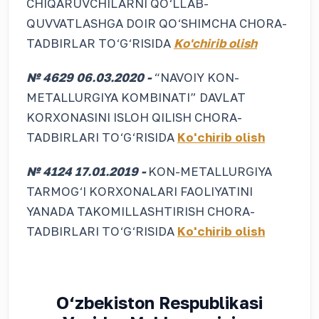
CHIQARUVCHILARNI QO‘LLAB-
QUVVATLASHGA DOIR QO‘SHIMCHA CHORA-
TADBIRLAR TO‘G‘RISIDA
Ko'chirib olish
№ 4629 06.03.2020 -
“NAVOIY KON-
METALLURGIYA KOMBINATI” DAVLAT
KORXONASINI ISLOH QILISH CHORA-
TADBIRLARI TO‘G‘RISIDA
Ko'chirib olish
№ 4124 17.01.2019 -
KON-METALLURGIYA
TARMOG‘I KORXONALARI FAOLIYATINI
YANADA TAKOMILLASHTIRISH CHORA-
TADBIRLARI TO‘G‘RISIDA
Ko'chirib olish
O‘zbekiston Respublikasi