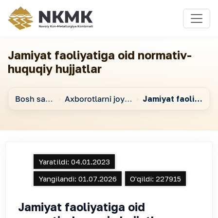
Jamiyat faoliyatiga oid normativ-
huquqiy hujjatlar
Bosh sahifa
Axborotlarni joylashtirish va elektron davlat xizmatlari ko‘rsatish
Jamiyat faoliyatiga oid normativ-huquqiy hujjatlar
Yaratildi:
04.01.2023
Yangilandi:
01.07.2026
O'qildi:
227915
Jamiyat faoliyatiga oid