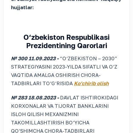
hujjatlar:
O‘zbekiston Respublikasi
Prezidentining Qarorlari
№ 300 11.09.2023 -
“O‘ZBEKISTON – 2030”
STRATEGIYASINI 2023-YILDA SIFATLI VA O‘Z
VAQTIDA AMALGA OSHIRISH CHORA-
TADBIRLARI TO‘G‘RISIDA
Ko'chirib olish
№ 283 18.08.2023 -
DAVLAT ISHTIROKIDAGI
KORXONALAR VA TIJORAT BANKLARINI
ISLOH QILISH MEXANIZMINI
TAKOMILLASHTIRISH BO‘YICHA
QO‘SHIMCHA CHORA-TADBIRLARI