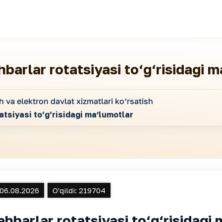
ahbarlar rotatsiyasi to‘g‘risidagi 
h va elektron davlat xizmatlari ko‘rsatish
tatsiyasi to‘g‘risidagi maʼlumotlar
06.08.2026
O'qildi:
219704
rahbarlar rotatsiyasi to‘g‘risidagi