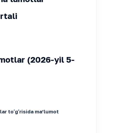
rtali
umotlar (2026-yil 5-
lar toʻgʻrisida maʼlumot