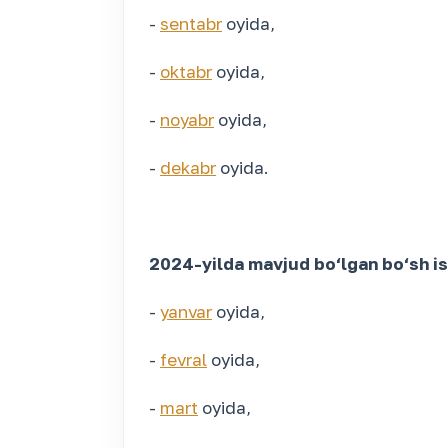
-
sentabr
oyida,
-
oktabr
oyida,
-
noyabr
oyida,
-
dekabr
oyida.
2024-yilda mavjud bo‘lgan bo‘sh ish 
-
yanvar
oyida,
-
fevral
oyida,
-
mart
oyida,