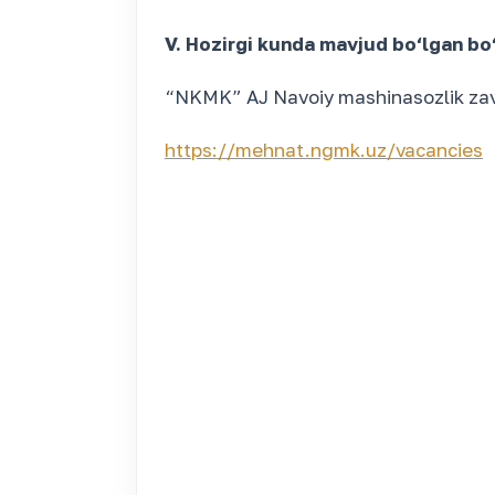
V. Hozirgi kunda mavjud bo‘lgan bo‘s
“NKMK” AJ Navoiy mashinasozlik zavod
https://mehnat.ngmk.uz/vacancies