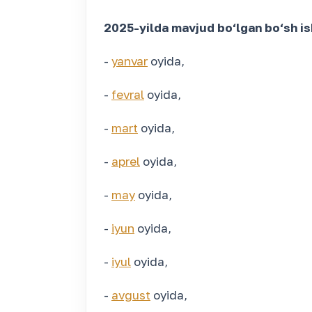
2025-yilda mavjud bo‘lgan bo‘sh ish 
-
yanvar
oyida,
-
fevral
oyida,
-
mart
oyida,
-
aprel
oyida,
-
may
oyida,
-
iyun
oyida,
-
iyul
oyida,
-
avgust
oyida,