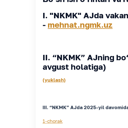
I. "NKMK" AJda vakant
-
mehnat.ngmk.uz
II. “NKMK” AJning bo‘s
avgust holatiga)
(yuklash)
III.
“NKMK” AJda 2025-yil davomida i
1-chor
ak