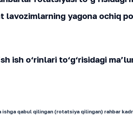
 lavozimlarning yagona ochiq po
h ish o‘rinlari to‘g‘risidagi ma’l
shga qabul qilingan (rotatsiya qilingan) rahbar kadr