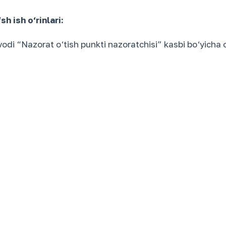
h ish o‘rinlari:
i “Nazorat o‘tish punkti nazoratchisi” kasbi bo‘yicha oc