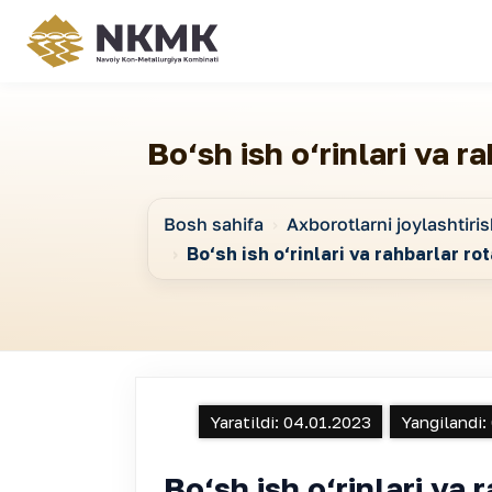
Bo‘sh ish o‘rinlari va r
Bosh sahifa
Axborotlarni joylashtiris
Bo‘sh ish o‘rinlari va rahbarlar ro
Yaratildi:
04.01.2023
Yangilandi:
Bo‘sh ish o‘rinlari va 