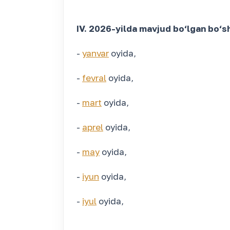
IV.
2026-yilda mavjud bo‘lgan bo‘sh i
-
yanvar
oyida,
-
fevral
oyida,
-
mart
oyida,
-
aprel
oyida,
-
may
oyida,
-
iyun
oyida,
-
iyul
oyida,