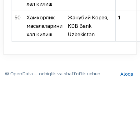
хал килиш
50
Хамкорлик
Жанубий Корея,
1
масалаларини
KDB Bank
хал килиш
Uzbekistan
© OpenData — ochiqlik va shaffoflik uchun
Aloqa