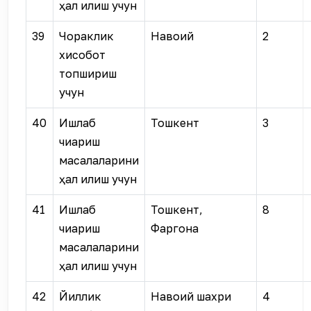
ҳал қилиш учун
39
Чораклик
Навоий
2
хисобот
топшириш
учун
40
Ишлаб
Тошкент
3
чиқариш
масалаларини
ҳал қилиш учун
41
Ишлаб
Тошкент,
8
чиқариш
Фаргона
масалаларини
ҳал қилиш учун
42
Йиллик
Навоий шахри
4