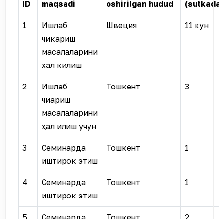
ID
maqsadi
oshirilgan hudud
(sutkad
1
Ишлаб
Швеция
11 кун
чикариш
масалаларини
хал килиш
2
Ишлаб
Тошкент
3
чиқариш
масалаларини
ҳал қилиш учун
3
Семинарда
Тошкент
1
иштирок этиш
4
Семинарда
Тошкент
1
иштирок этиш
5
Семинарда
Тошкент
2