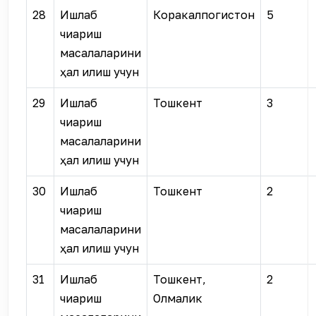
28
Ишлаб
Коракалпогистон
5
чиқариш
масалаларини
ҳал қилиш учун
29
Ишлаб
Тошкент
3
чиқариш
масалаларини
ҳал қилиш учун
30
Ишлаб
Тошкент
2
чиқариш
масалаларини
ҳал қилиш учун
31
Ишлаб
Тошкент,
2
чиқариш
Олмалик