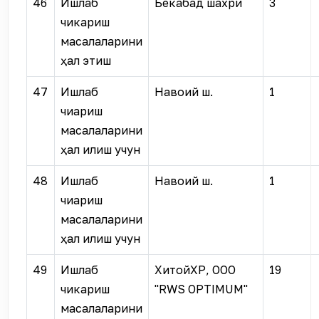
46
Ишлаб
Бекабад шахри
3
чикариш
масалаларини
ҳал этиш
47
Ишлаб
Навоий ш.
1
чиқариш
масалаларини
ҳал қилиш учун
48
Ишлаб
Навоий ш.
1
чиқариш
масалаларини
ҳал қилиш учун
49
Ишлаб
ХитойХР, OOO
19
чикариш
"RWS OPTIMUM"
масалаларини