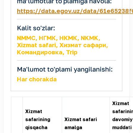
maʼlumotlar toʻplamiga havola:
https://data.egov.uz/data/61e65238
Kalit so'zlar:
NMMC, НГМК, НКМК, NKMK,
Xizmat safari, Хизмат сафари,
Командировка, Trip
Ma'lumot to'plami yangilanishi:
Har chorakda
Xizmat
Xizmat
safarini
safarining
Xizmat safari
davomiy
qisqacha
amalga
muddati