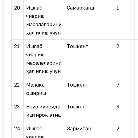
20
Ишлаб
Самарканд
1
чиқариш
масалаларини
ҳал қилиш учун
21
Ишлаб
Тошкент
2
чиқариш
масалаларини
ҳал қилиш учун
22
Малака
Тошкент
7
ошириш
23
Укув курсида
Тошкент
3
иштирок этиш
24
Ишлаб
Зармитан
2
чиқариш