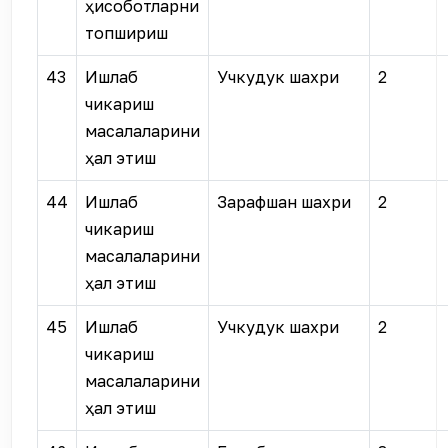
ҳисоботларни
топшириш
43
Ишлаб
Учкудук шахри
2
чикариш
масалаларини
ҳал этиш
44
Ишлаб
Зарафшан шахри
2
чикариш
масалаларини
ҳал этиш
45
Ишлаб
Учкудук шахри
2
чикариш
масалаларини
ҳал этиш