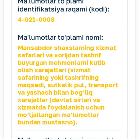
Ma'lumotlar to'plami
identifikatsiya raqami (kodi):
4-021-0008
Ma'lumotlar to'plami nomi:
Mansabdor shaxslarning xizmat
safarlari va xorijdan tashrif
buyurgan mehmonlarni kutib
olish xarajatlari (xizmat
safarining yoki tashrifning
maqsadi, sutkalik pul, transport
va yashash bilan bog‘liq
xarajatlar (davlat sirlari va
xizmatda foydalanish uchun
mo‘ljallangan ma’lumotlar
bundan mustasno).