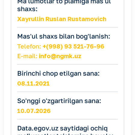
Ma'lumotlar to'plamiga mas'ul
shaxs:
Xayrullin Ruslan Rustamovich
Mas'ul shaxs bilan bog'lanish:
Telefon:
+(998) 93 521-76-96
E-mail:
info@ngmk.uz
Birinchi chop etilgan sana:
08.11.2021
So'nggi o'zgartirilgan sana:
10.07.2026
Data.egov.uz saytidagi ochiq