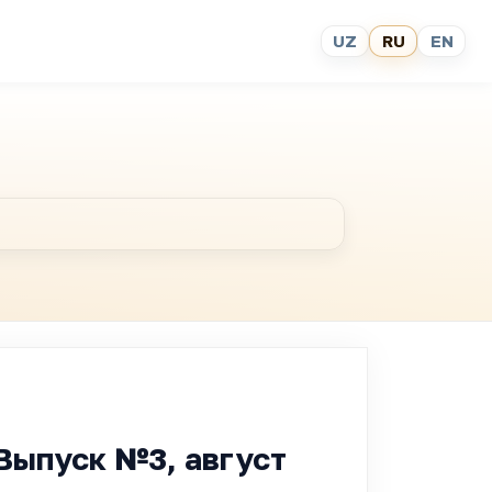
UZ
RU
EN
Выпуск №3, август