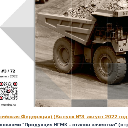
сийская Федерация) (Выпуск №3, август 2022 год
ловками "Продукция НГМК - эталон качества" (ст