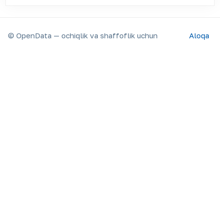
© OpenData — ochiqlik va shaffoflik uchun
Aloqa