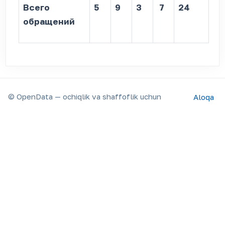
Всего
5
9
3
7
24
обращений
© OpenData — ochiqlik va shaffoflik uchun
Aloqa