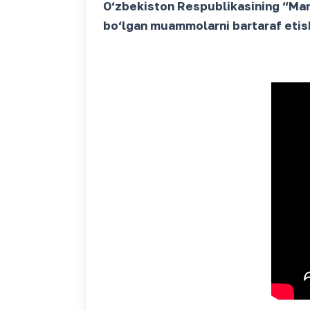
O‘zbekiston Respublikasining “Manf
bo‘lgan muammolarni bartaraf etis