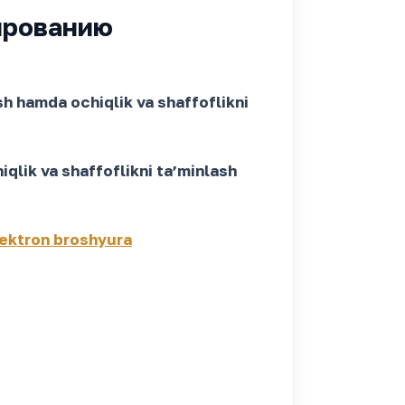
ированию
ish hamda ochiqlik va shaffoflikni
qlik va shaffoflikni taʼminlash
ektron broshyura