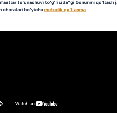
aatlar to‘qnashuvi to‘g‘risida”gi Qonunini qo‘llash
h choralari bo‘yicha
metodik qo‘llanma