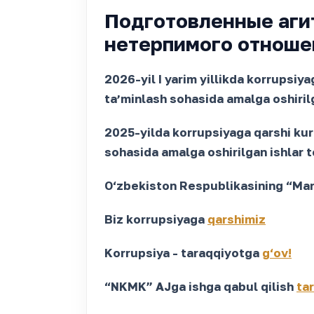
Подготовленные аги
нетерпимого отноше
2026-yil I yarim yillikda korrupsiy
taʼminlash sohasida amalga oshirilg
2025-yilda korrupsiyaga qarshi kura
sohasida amalga oshirilgan ishlar t
O‘zbekiston Respublikasining “Manf
Biz korrupsiyaga
qarshimiz
Korrupsiya - taraqqiyotga
g‘ov!
“NKMK” AJga ishga qabul qilish
tar