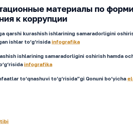
тационные материалы по форм
ния к коррупции
aga qarshi kurashish ishlarining samaradorligini oshir
an ishlar to‘g‘risida
infografika
shish ishlarining samaradorligini oshirish hamda ochi
o‘g‘risida
infografika
aatlar to‘qnashuvi to‘g‘risida”gi Qonuni bo‘yicha
el
tibi