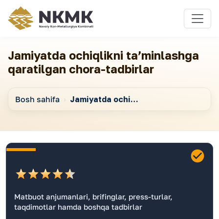
Jamiyatda ochiqlikni taʼminlashga
qaratilgan chora-tadbirlar
Bosh sahifa
Jamiyatda ochiqlikni taʼminlashga qaratilgan chora-tadbirlar
Matbuot anjumanlari, brifinglar, press-turlar,
taqdimotlar hamda boshqa tadbirlar