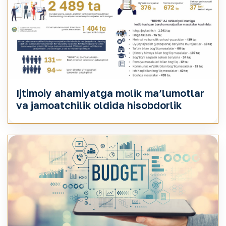
Ijtimoiy ahamiyatga molik maʼlumotlar
va jamoatchilik oldida hisobdorlik