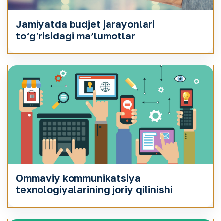
Jamiyatda budjet jarayonlari
to‘g‘risidagi maʼlumotlar
Ommaviy kommunikatsiya
texnologiyalarining joriy qilinishi