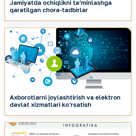
Jamiyatda ochiqlikni taʼminlashga
qaratilgan chora-tadbirlar
Axborotlarni joylashtirish va elektron
davlat xizmatlari ko‘rsatish